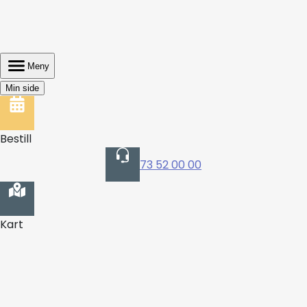
Meny
Min side
Bestill
73 52 00 00
Kart