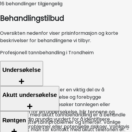
16
behandlinger tilgjengelig
Behandlingstilbud
Oversikten nedenfor viser prisinformasjon og korte
beskrivelser for behandlingene vi tilbyr.
Profesjonell tannbehandling i Trondheim
Undersøkelse
En tannlegeundersøkelse er en viktig del av å
Akutt undersøkelse
opprettholde god munnhelse og forebygge
tannproblemer. Når du besøker tannlegen eller
tannpleieren for en undersøkelse, blir tennene og
Hovedmålet med akutt tannbehandling er å behandle
munnhulen din grundig vurdert for å identifisere
Røntgen
og lindre akutte tannproblemer og smerter. Vanlige
eventuelle problemer eller potensielle risikoer. Vanligvis
årsaker til at man tar kontakt med akutt telefonen er: -