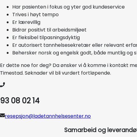
Har pasienten i fokus og yter god kundeservice
Trives i høyt tempo
Er lærevillig
Bidrar positivt til arbeidsmiljøet
Er fleksibel tilpasningsdyktig
Er autorisert tannhelsesekretær eller relevant erfa
Behersker norsk og engelsk godt, både muntlig og skr
Er dette noe for deg? Da ønsker vi å komme i kontakt med
Timestad. Søknader vil bli vurdert fortløpende.
93 08 02 14
resepsjon@ladetannhelsesenter.no
Samarbeid og leverandø