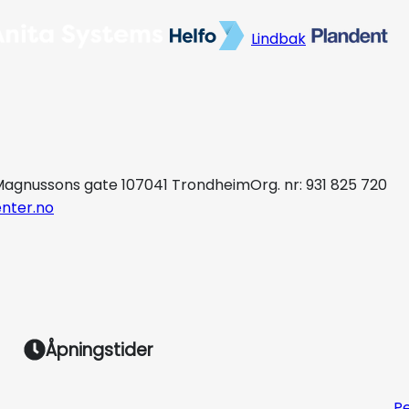
Lindbak
agnussons gate 10
7041 Trondheim
Org. nr: 931 825 720
nter.no
Åpningstider
P