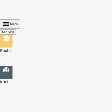
Meny
Min side
Bestill
Kart