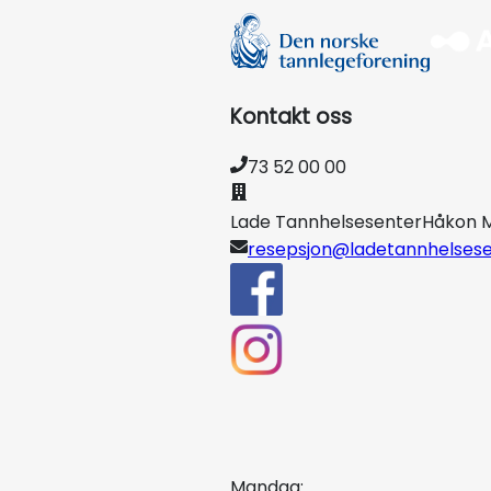
Kontakt oss
73 52 00 00
Lade Tannhelsesenter
Håkon M
resepsjon@ladetannhelsese
Mandag: