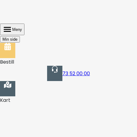
Meny
Min side
Bestill
73 52 00 00
Kart