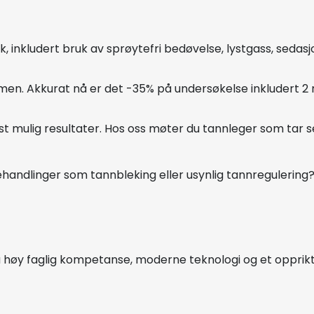
k, inkludert bruk av sprøytefri bedøvelse, lystgass, seda
men. Akkurat nå er det -35% på undersøkelse inkludert 2 r
ulig resultater. Hos oss møter du tannleger som tar seg t
andlinger som tannbleking eller usynlig tannregulering?
høy faglig kompetanse, moderne teknologi og et oppriktig