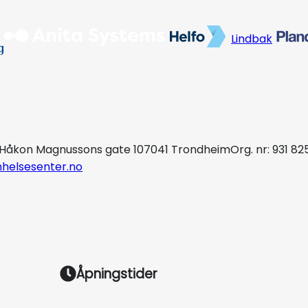
Lindbak
Håkon Magnussons gate 10
7041 Trondheim
Org. nr: 931 82
helsesenter.no
Åpningstider