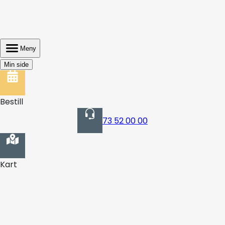
Meny
Min side
Bestill
73 52 00 00
Kart