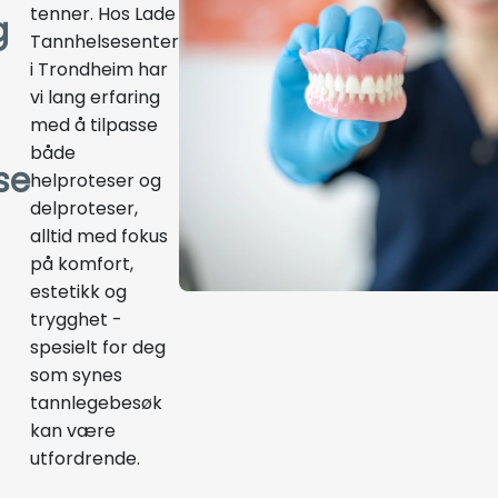
tenner. Hos Lade
g
Tannhelsesenter
i Trondheim har
vi lang erfaring
med å tilpasse
både
se
helproteser og
delproteser,
alltid med fokus
på komfort,
estetikk og
trygghet -
spesielt for deg
som synes
tannlegebesøk
kan være
utfordrende.