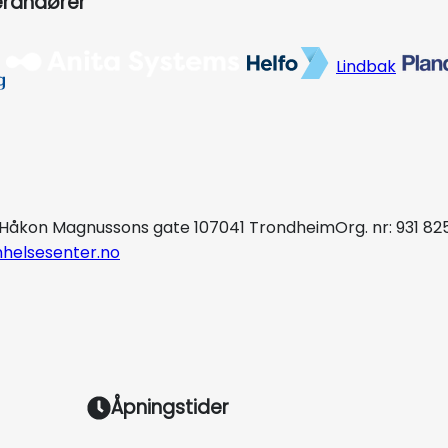
erandører
Lindbak
Håkon Magnussons gate 10
7041 Trondheim
Org. nr: 931 82
helsesenter.no
Åpningstider