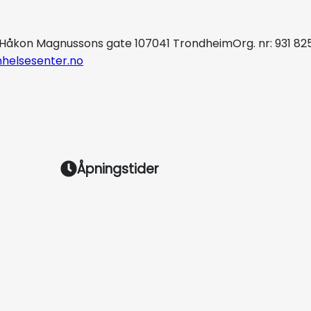
Håkon Magnussons gate 10
7041 Trondheim
Org. nr: 931 82
helsesenter.no
Åpningstider