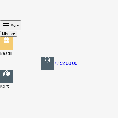
Meny
Min side
Bestill
73 52 00 00
Kart