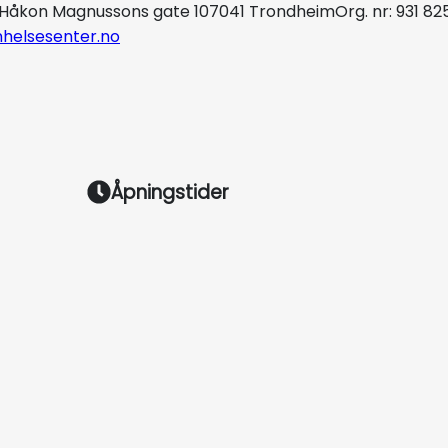
Håkon Magnussons gate 10
7041 Trondheim
Org. nr: 931 82
helsesenter.no
Åpningstider