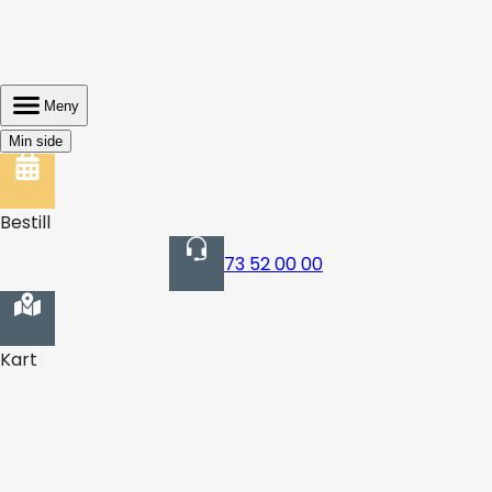
Meny
Min side
Bestill
73 52 00 00
Kart